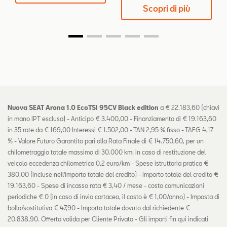
Scopri di più
Nuova SEAT Arona 1.0 EcoTSI 95CV Black edition
a € 22.183,60 (chiavi
in mano IPT esclusa) - Anticipo € 3.400,00 - Finanziamento di € 19.163,60
in 35 rate da € 169,00 Interessi € 1.502,00 - TAN 2,95 % fisso - TAEG 4,17
% - Valore Futuro Garantito pari alla Rata Finale di € 14.750,60, per un
chilometraggio totale massimo di 30.000 km; in caso di restituzione del
veicolo eccedenza chilometrica 0,2 euro/km - Spese istruttoria pratica €
380,00 (incluse nell'importo totale del credito) - Importo totale del credito €
19.163,60 - Spese di incasso rata € 3,40 / mese - costo comunicazioni
periodiche € 0 (in caso di invio cartaceo, il costo è € 1,00/anno) - Imposta di
bollo/sostitutiva € 47,90 - Importo totale dovuto dal richiedente €
20.838,90. Offerta valida per Cliente Privato - Gli importi fin qui indicati