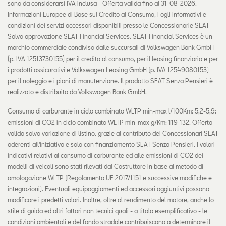
sono da considerarsi IVA inclusa - Offerta valida fino al 31-08-2026.
Informazioni Europee di Base sul Credito al Consumo, Fogli Informativi e
condizioni dei servizi accessori disponibili presso le Concessionarie SEAT -
Salvo approvazione SEAT Financial Services. SEAT Financial Services è un
marchio commerciale condiviso dalle succursali di Volkswagen Bank GmbH
(p. IVA 12513730155) per il credito al consumo, per il leasing finanziario e per
i prodotti assicurativi e Volkswagen Leasing GmbH (p. IVA 12549080153)
per il noleggio e i piani di manutenzione. Il prodotto SEAT Senza Pensieri è
realizzato e distribuito da Volkswagen Bank GmbH.
Consumo di carburante in ciclo combinato WLTP min-max l/100Km: 5,2-5,9;
emissioni di CO2 in ciclo combinato WLTP min-max g/Km: 119-132. Offerta
valida salvo variazione di listino, grazie al contributo dei Concessionari SEAT
aderenti all'iniziativa e solo con finanziamento SEAT Senza Pensieri. I valori
indicativi relativi al consumo di carburante ed alle emissioni di CO2 dei
modelli di veicoli sono stati rilevati dal Costruttore in base al metodo di
omologazione WLTP (Regolamento UE 2017/1151 e successive modifiche e
integrazioni). Eventuali equipaggiamenti ed accessori aggiuntivi possono
modificare i predetti valori. Inoltre, oltre al rendimento del motore, anche lo
stile di guida ed altri fattori non tecnici quali - a titolo esemplificativo - le
condizioni ambientali e del fondo stradale contribuiscono a determinare il