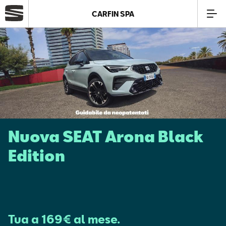
CARFIN SPA
Azienda
Modelli
Offerte
Nuova SEAT Arona Black
Service
Edition
Business
SEAT Usato Certificato
Tua a 169€ al mese.