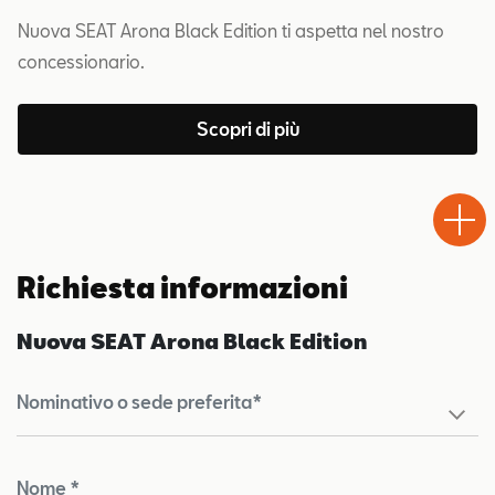
Nuova SEAT Arona Black Edition ti aspetta nel nostro
concessionario.
Scopri di più
Test
Chiama
Informaz
WhatsA
Drive
Richiesta informazioni
Nuova SEAT Arona Black Edition
Nominativo o sede preferita*
Nome *