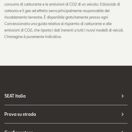
consumo di carburante e le emissioni di CO2 di un veicolo. Il biossido di
carbonio e il gas ad effetto serra principalmente responsabile del
riscaldamento terrestre. È disponibile gratuitamente presso ogni
Concessionaria una guida relativa al risparmio di carburante e alle
emissioni di CO2, che riporta i dati inerenti a tutti i nuovi modelli di veicoli.
L’immagine è puramente indicativa.
SEAT Italia
Prova su strada