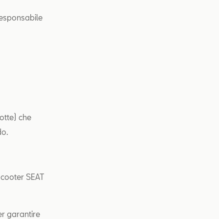
 responsabile
otte) che
do.
 scooter SEAT
per garantire