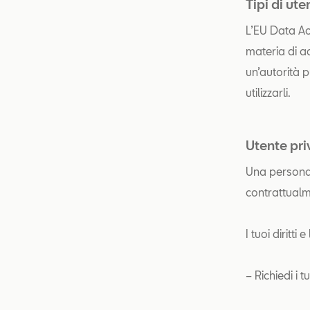
Tipi di ute
L’EU Data Act 
materia di ac
un’autorità p
utilizzarli.
Utente pri
Una persona f
contrattualme
I tuoi diritti 
– Richiedi i t