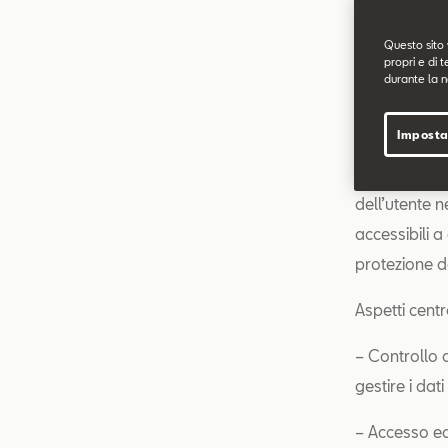
Ulteriori i
Questo sito 
seguito:
Sc
propri e di t
durante la n
I tuoi dati, 
Imposta
In conformità
dell’utente n
accessibili a
protezione de
Aspetti centr
– Controllo d
gestire i dat
– Accesso equ