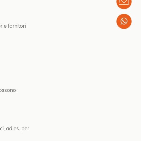
Info
Wha
 e fornitori
 possono
ci, ad es. per