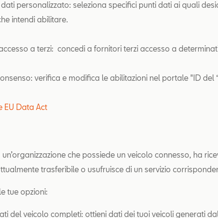
dati personalizzato: seleziona specifici punti dati ai quali desi
e intendi abilitare.
’accesso a terzi: concedi a fornitori terzi accesso a determinati
 consenso: verifica e modifica le abilitazioni nel portale "ID del
le EU Data Act
 un’organizzazione che possiede un veicolo connesso, ha rice
attualmente trasferibile o usufruisce di un servizio corrisponde
e le tue opzioni:
ti del veicolo completi: ottieni dati dei tuoi veicoli generati da