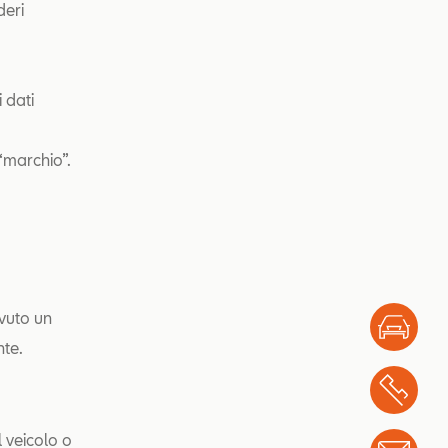
deri
 dati
 “marchio”.
vuto un
Test
nte.
Chi
l veicolo o