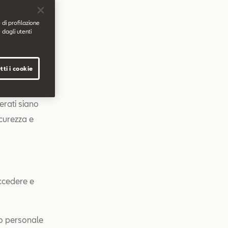
 al link di
 di profilazione
 dagli utenti
tti i cookie
e controllo
erati siano
icurezza e
accedere e
so personale