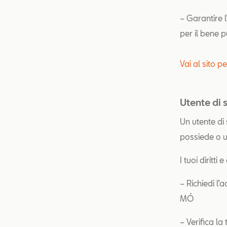
– Garantire l
per il bene p
Vai al sito p
Utente di
Un utente di
possiede o ut
I tuoi diritti 
– Richiedi l’
MÓ
– Verifica la 