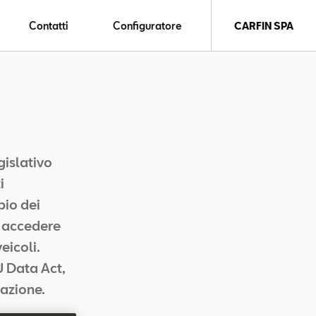
Contatti
Configuratore
CARFIN SPA
islativo
i
bio dei
i accedere
veicoli.
U Data Act,
vazione.