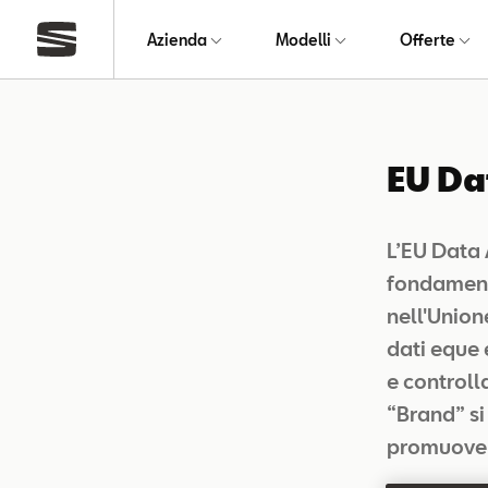
Azienda
Modelli
Offerte
EU Da
L’EU Data
fondamental
nell'Union
dati eque 
e controlla
“Brand” si
promuovend