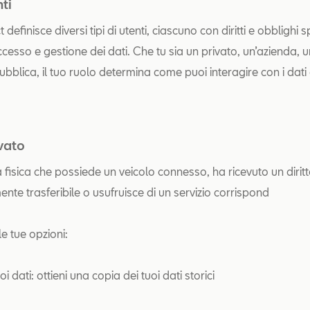
nti
definisce diversi tipi di utenti, ciascuno con diritti e obblighi sp
cesso e gestione dei dati. Che tu sia un privato, un’azienda, u
ubblica, il tuo ruolo determina come puoi interagire con i dati
vato
isica che possiede un veicolo connesso, ha ricevuto un diritto 
nte trasferibile o usufruisce di un servizio corrispond
e le tue opzioni:
uoi dati: ottieni una copia dei tuoi dati storici