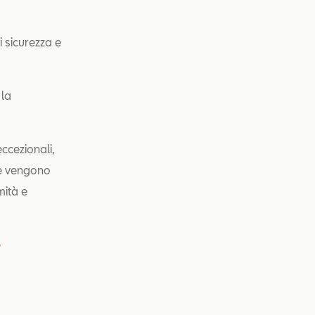
i sicurezza e
 la
ccezionali,
te vengono
mità e
e