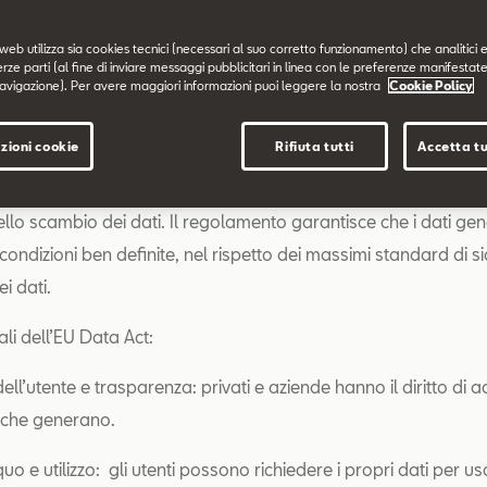
nformazioni relative all’EU Data Act sono disponibili
web utilizza sia cookies tecnici (necessari al suo corretto funzionamento) che analitici e
opri di più sulla legislazione dell’UE
erze parti (al fine di inviare messaggi pubblicitari in linea con le preferenze manifestate
avigazione). Per avere maggiori informazioni puoi leggere la nostra
Cookie Policy
i tuoi diritti
zioni cookie
Rifiuta tutti
Accetta tu
 con l’EU Data Act, tuteliamo i principi di trasparenza, equità 
ello scambio dei dati. Il regolamento garantisce che i dati gen
 condizioni ben definite, nel rispetto dei massimi standard di s
i dati.
ali dell’EU Data Act:
ell’utente e trasparenza: privati e aziende hanno il diritto di 
i che generano.
o e utilizzo: gli utenti possono richiedere i propri dati per u