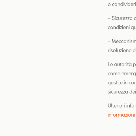
o condividerl
– Sicurezza d
condizioni q
– Meccanismi
risoluzione de
Le autorità p
come emergen
gestite in co
sicurezza dei
Ulteriori inf
informazioni