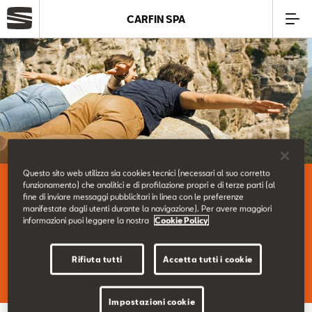
CARFIN SPA
Azienda
Modelli
Offerte
Questo sito web utilizza sia cookies tecnici (necessari al suo corretto
Le nostre Offerte Service.
funzionamento) che analitici e di profilazione propri e di terze parti (al
Service
fine di inviare messaggi pubblicitari in linea con le preferenze
manifestate dagli utenti durante la navigazione). Per avere maggiori
informazioni puoi leggere la nostra
Cookie Policy
Business
Scopri le nostre Offerte Service del momento.
Rifiuta tutti
Accetta tutti i cookie
SEAT Usato Certificato
Impostazioni cookie