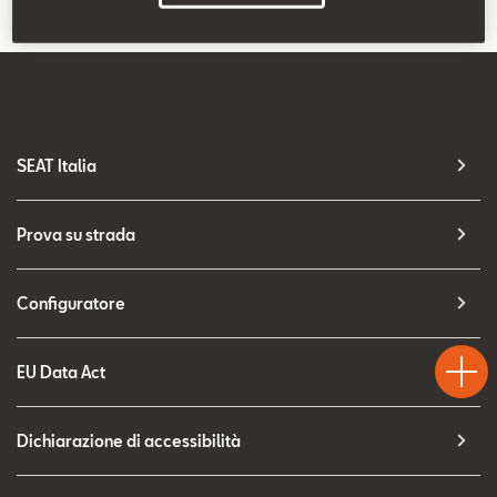
Contatti
Configuratore
SEAT Italia
Prova su strada
Configuratore
Test
Chiama
Informaz
WhatsA
Drive
EU Data Act
Dichiarazione di accessibilità