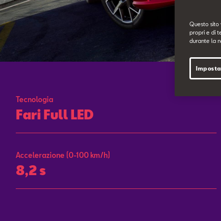
Questo sito 
propri e di t
durante la n
Imposta
Tecnologia
Fari Full LED
Accelerazione (0-100 km/h)
8,2 s