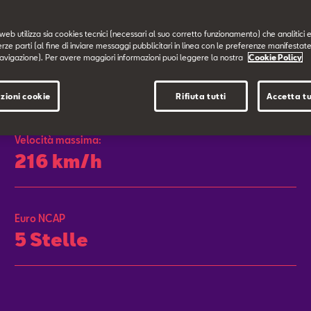
web utilizza sia cookies tecnici (necessari al suo corretto funzionamento) che analitici e
erze parti (al fine di inviare messaggi pubblicitari in linea con le preferenze manifestate
avigazione). Per avere maggiori informazioni puoi leggere la nostra
Cookie Policy
zioni cookie
Rifiuta tutti
Accetta tu
Velocità massima:
216 km/h
Euro NCAP
5 Stelle