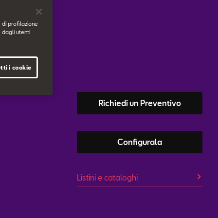
 di profilazione
 dagli utenti
tti i cookie
Richiedi un Preventivo
Configurala
Listini e cataloghi