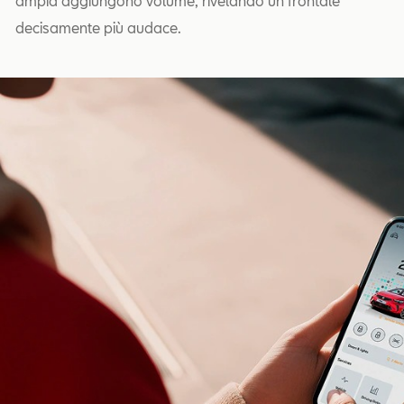
ampia aggiungono volume, rivelando un frontale
decisamente più audace.