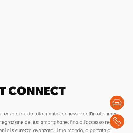
T CONNECT
Test
perienza di guida totalmente connessa: dall'infotainment
Chi
'integrazione del tuo smartphone, fino all'accesso remoto
ioni di sicurezza avanzate. Il tuo mondo, a portata di