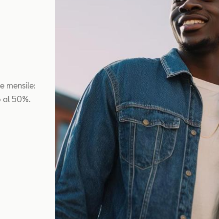
e mensile:
o al 50%.