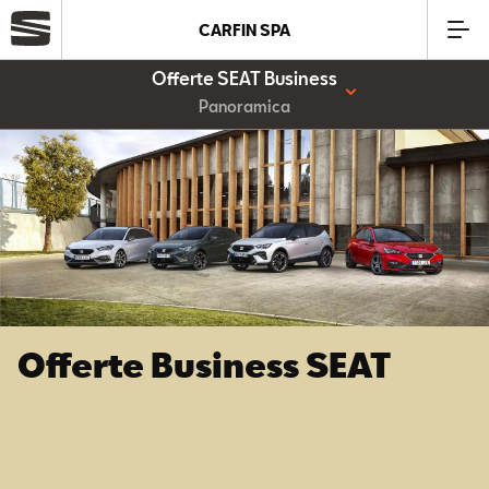
CARFIN SPA
Offerte SEAT Business
Azienda
Panoramica
Modelli
Offerte
Service
Offerte Business SEAT
Business
SEAT Usato Certificato