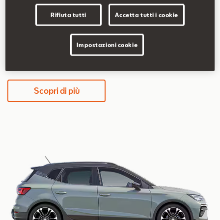
5,2-5,8 l/100km
117-131 g/km
Rifiuta tutti
Accetta tutti i cookie
Impostazioni cookie
339€/mese
36 mesi / 30.000 km totali
Scopri di più