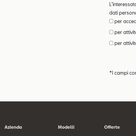
L’interessat
dati personal
per accede
per attivi
per attivit
*I campi co
Azienda
Modelli
Offerte