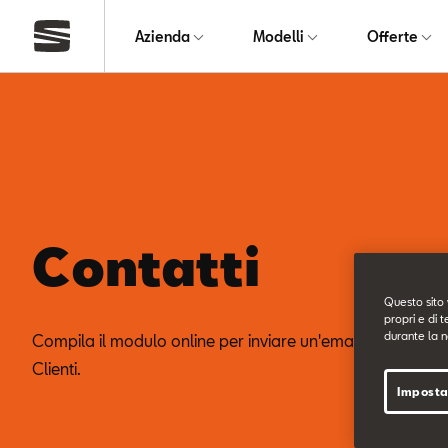
Azienda
Modelli
Offerte
Contatti
Questo sito 
propri e di t
durante la n
Compila il modulo online per inviare un'email al nostro Se
Clienti.
Imposta