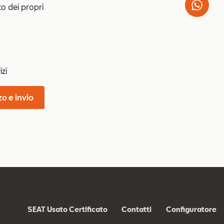
Wha
to dei propri
izi
zo e invio
SEAT Usato Certificato
Contatti
Configuratore