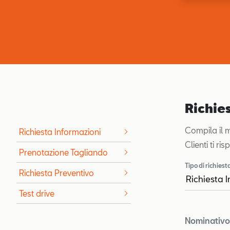
Richie
Compila il mo
Richiesta Informazioni
Clienti ti ri
Prenotazione Tagliando
Tipo di richiest
Richiesta Preventivo
Test drive
Nominativo 