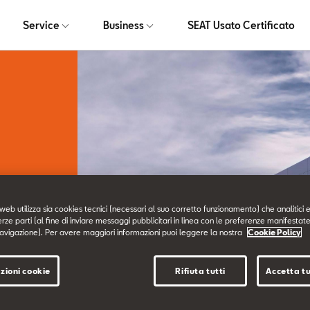
Service
Business
SEAT Usato Certificato
web utilizza sia cookies tecnici (necessari al suo corretto funzionamento) che analitici e
erze parti (al fine di inviare messaggi pubblicitari in linea con le preferenze manifestate
avigazione). Per avere maggiori informazioni puoi leggere la nostra
Cookie Policy
rvizio
zioni cookie
Rifiuta tutti
Accetta tu