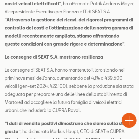
nostri veicoli elettrificati”
, ha affermato Patrik Andreas Mayer,
Vicepresidente Esecutivo per Finanza e IT di SEAT S.A..
“Attraverso la gestione dei ricavi, dei rigorosi programmi di
controllo dei costi e l’ottimizzazione della nostra gamma di
modelli recentemente ampliata, stiamo affrontando
queste condizioni con grande rigore e determinazione”
.
Le consegne di SEAT S.A. mostrano resilienza
Le consegne di SEAT S.A. hanno mantenuto il loro slancio nei
primi nove mesi dell’anno, aumentando del 4,1% a 439.500
veicoli (gen–set 2024: 422.100), sebbene la produzione sia stata
adeguata per preparare una delle linee dello stabilimento di
Martorell ad accogliere la futura famiglia di veicoli elettrici
Test
urbani, che includerà la CUPRA Raval.
Chiama
Informaz
WhatsA
Drive
“I dati di vendita positivi dimostrano che siamo sulla strada
giusta”
, ha dichiarato Markus Haupt, CEO di SEAT e CUPRA.