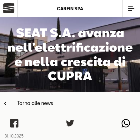
CARFIN SPA
Azienda
SEAT S.A. avanza
nell’elettrificazione
Modelli
e nella crescita di
Offerte
CUPRA
Service
Torna alle news
Business
SEAT Usato Certificato
31.10.2025