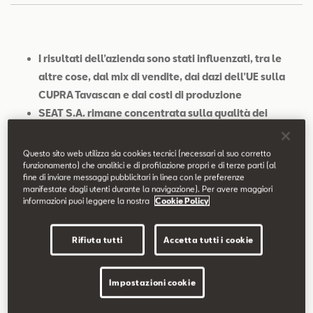
Contatti
Configuratore
I risultati dell’azienda sono stati influenzati, tra le
altre cose, dal mix di vendite, dai dazi dell’UE sulla
CUPRA Tavascan e dai costi di produzione
SEAT S.A. rimane concentrata sulla qualità dei
margini, sulla gestione dei ricavi e su rigorosi
programmi di controllo dei costi, massimizzando al
Questo sito web utilizza sia cookies tecnici (necessari al suo corretto
funzionamento) che analitici e di profilazione propri e di terze parti (al
contempo la propria gamma di modelli recentemente
fine di inviare messaggi pubblicitari in linea con le preferenze
ampliata
manifestate dagli utenti durante la navigazione). Per avere maggiori
informazioni puoi leggere la nostra
Cookie Policy
CUPRA raggiunge il traguardo di un milione di veicoli
prodotti e stabilisce un nuovo record con 245.300
auto consegnate nei primi nove mesi del 2025
Rifiuta tutti
Accetta tutti i cookie
(+37%)
Le consegne di modelli elettrificati sono aumentate
Impostazioni cookie
del 79% su base annua, con un incremento dell’84%
nelle consegne di BEV