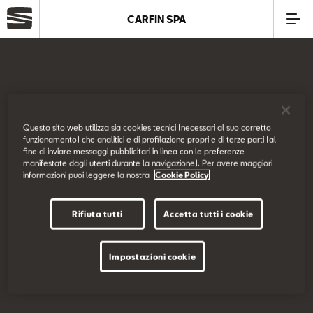
CARFIN SPA
Azienda
Modelli
SEAT Italia
Questo sito web utilizza sia cookies tecnici (necessari al suo corretto
funzionamento) che analitici e di profilazione propri e di terze parti (al
Offerte
fine di inviare messaggi pubblicitari in linea con le preferenze
Prova su strada
manifestate dagli utenti durante la navigazione). Per avere maggiori
informazioni puoi leggere la nostra
Cookie Policy
Service
Configuratore
Rifiuta tutti
Accetta tutti i cookie
Business
EU Data Act
Impostazioni cookie
SEAT Usato Certificato
Dichiarazione di accessibilità