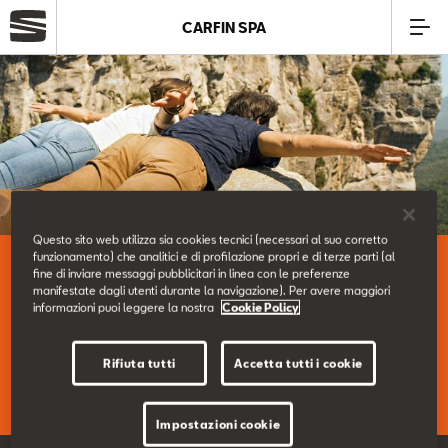
CARFIN SPA
Azienda
Modelli
Offerte
Questo sito web utilizza sia cookies tecnici (necessari al suo corretto
Le nostre Offerte Service.
funzionamento) che analitici e di profilazione propri e di terze parti (al
Service
fine di inviare messaggi pubblicitari in linea con le preferenze
manifestate dagli utenti durante la navigazione). Per avere maggiori
informazioni puoi leggere la nostra
Cookie Policy
Business
Scopri le nostre Offerte Service del momento.
Rifiuta tutti
Accetta tutti i cookie
SEAT Usato Certificato
Impostazioni cookie