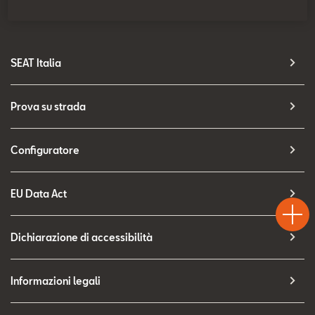
Contatti
Configuratore
SEAT Italia
Prova su strada
Configuratore
Test
EU Data Act
Chiama
Informaz
WhatsA
Drive
Dichiarazione di accessibilità
Informazioni legali