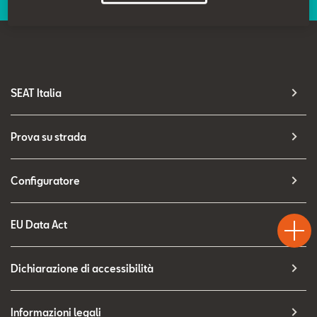
Contatti
Configuratore
SEAT Italia
Prova su strada
Configuratore
Test
Chiama
Informaz
WhatsA
Drive
EU Data Act
Dichiarazione di accessibilità
Informazioni legali