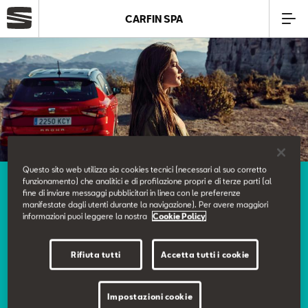
CARFIN SPA
Azienda
Modelli
Offerte
Questo sito web utilizza sia cookies tecnici (necessari al suo corretto
Service
funzionamento) che analitici e di profilazione propri e di terze parti (al
Service
fine di inviare messaggi pubblicitari in linea con le preferenze
I nostri servizi
manifestate dagli utenti durante la navigazione). Per avere maggiori
informazioni puoi leggere la nostra
Cookie Policy
Business
Rifiuta tutti
Accetta tutti i cookie
Ci prendiamo cura delle tue esigenze e ti offriamo un
SEAT Usato Certificato
servizio curato nei minimi dettagli.
Impostazioni cookie