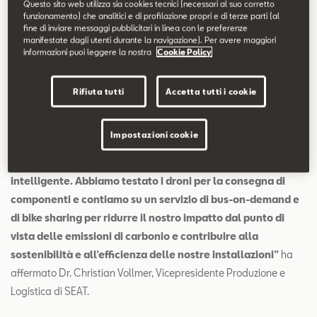
Questo sito web utilizza sia cookies tecnici (necessari al suo corretto
funzionamento) che analitici e di profilazione propri e di terze parti (al
Il premio, che riconosce i progetti di sostenibilità e mobilità
fine di inviare messaggi pubblicitari in linea con le preferenze
urbana di SEAT, è stato consegnato da Stephan Fritz, Direttore
manifestate dagli utenti durante la navigazione). Per avere maggiori
informazioni puoi leggere la nostra
Cookie Policy
Generale del Gruppo AUTO BILD, a Sebastian Grams (CIO di
SEAT) e a Paqui Lizana, Responsabile Prodotti e Servizi Digitali di
Rifiuta tutti
Accetta tutti i cookie
SEAT.
“Il nostro impegno per la mobilità sostenibile inizia in casa
Impostazioni cookie
e per questo stiamo lavorando a pieno ritmo per rendere la
nostra sede di Martorell uno stabilimento 100%
intelligente. Abbiamo testato i droni per la consegna di
componenti e contiamo su un servizio di bus-on-demand e
di bike sharing per ridurre il nostro impatto dal punto di
vista delle emissioni di carbonio e contribuire alla
sostenibilità e all’efficienza delle nostre installazioni”
ha
affermato Dr. Christian Vollmer, Vicepresidente Produzione e
Logistica di SEAT.