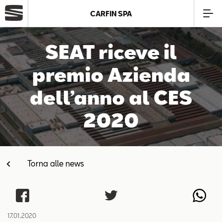
CARFIN SPA
Azienda
SEAT riceve il
premio Azienda
Modelli
dell’anno al CES
Offerte
2020
Service
Torna alle news
Business
SEAT Usato Certificato
17.01.2020