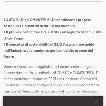
Contatti
Configuratore
/ AUTO BILD e COMPUTER BILD identificano i progetti
sostenibili e orientati al futuro del marchio
/ Il premio Connected Car è stato consegnato al CES 2020
di Las Vegas
/ Il concetto di sostenibilità di SEAT fissa le linee guida
nell’industria e le tendenze per la mobilità urbana del
futuro
Verona.
Dopo essersi aggiudicata il premio nella categoria
Pioneer due anni fa, gli editori di AUTO BILD e COMPUTER BILD
hanno premiato nuovamente SEAT con il rinomato Connected
Car Award. La marca spagnola ha ricevuto il riconoscimento di
Azienda dell’Anno 2019 nel contesto del Consumer Electronics
Show (CES) 2020 celebrato nei giorni scorsi a Las Vegas, negli
Stati Uniti.