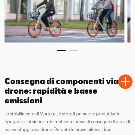
Test
Chiama
Informaz
WhatsA
Drive
Consegna di componenti via
drone: rapidità e basse
emissioni
Lo stabilimento di Martorell è stato il primo sito produttivo in
Spagna in cui siano state realizzate prove di consegna di pezzi di
assemblaggio via drone. Durante le prove pilota, i droni